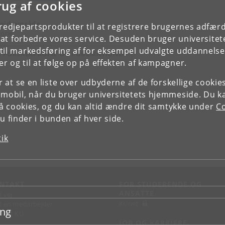
rug af cookies
efon: +4535323783
ejdsområde
tredjepartsprodukter til at registrere brugernes adfæ
torie
e at forbedre vores service. Desuden bruger universitet
il markedsføring af for eksempel udvalgte uddannelser e
E FORSKERPROFIL OG PUBLIKATIONER
r og til at følge op på effekten af kampagner.
or at se en liste over udbyderne af de forskellige cooki
 mobil, når du bruger universitetets hjemmeside. Du k
slå cookies, og du kan altid ændre dit samtykke under
Co
 finder i bunden af hver side.
tik
NTAKT
FOR STUDERENDE OG
ANSATTE
d vej
KUnet
d en medarbejder
ing
takt KU
JOB OG KARRIERE