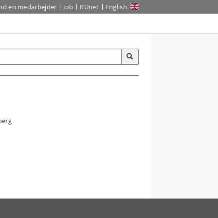
ind en medarbejder
Job
KUnet
English