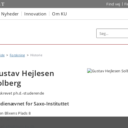
Find vej
F
Nyheder
Innovation
Om KU
ide
Forskning
Historie
ustav Hejlesen
olberg
skrevet ph.d.-studerende
udienævnet for Saxo-Instituttet
en Blixens Plads 8
enhavn S
ail:
ghs@hum.ku.dk