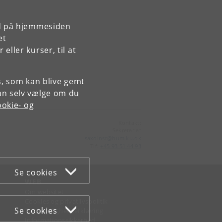
rd på hjemmesiden
et
ller kurser, til at
es, som kan blive gemt
an selv vælge om du
okie- og
Kontakt:
Sekretariat
saxoinst
@
hum
.
ku
.
dk
Tlf:
+45 93 51 44 93
Se cookies
WEB
Om websitet
Cookies og privatlivspolitik
Se cookies
Tilgængelighedserklæring
Informationssikkerhed