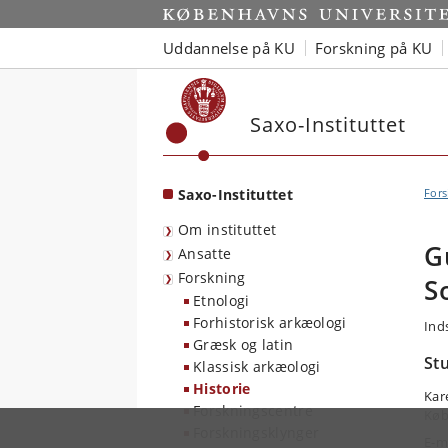
Start
Uddannelse på KU
Forskning på KU
Saxo-Instituttet
Saxo-Instituttet
Fors
Om instituttet
G
Ansatte
Forskning
S
Etnologi
Forhistorisk arkæologi
Ind
Græsk og latin
St
Klassisk arkæologi
Historie
Kar
Forskningscentre
Køb
Forskningsklynger
E-m