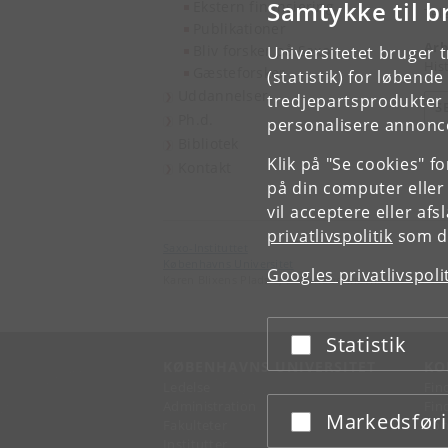
Samtykke til b
Ekstern finansiering
Tel
Publikationer
Arb
Bliv forsker på Saxo
Universitetet bruger 
His
Gæsteforsker
(statistik) for løbend
Uddannelser
tredjepartsprodukter t
S
Ph.d.
personalisere annonce
Bibliotek
Klik på "Se cookies" f
Kontakt
på din computer eller
vil acceptere eller af
privatlivspolitik
som du
Saxo-Instituttet
Københavns Universitet
Googles privatlivspoli
Karen Blixens Plads 8, 2300 København S
Statistik
Acceptér eller afslå
KØBENHAVNS UNIVERSITET
KO
Ledelse
Fin
Administration
Fin
Markedsfør
Acceptér eller afslå
Fakulteter
Kon
Institutter