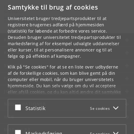
Samtykke til brug af cookies
Kontakt:
Sekretariat
saxoinst
@
hum
.
ku
.
dk
Universitetet bruger tredjepartsprodukter til at
Tlf:
+45 93 51 44 93
registrere brugernes adfærd på hjemmesiden
(statistik) for løbende at forbedre vores service.
Desuden bruger universitetet tredjepartsprodukter til
KØBENHAVNS UNIVERSITET
markedsføring af for eksempel udvalgte uddannelser
eller kurser, til at personalisere annoncer og til at
KONTAKT
følge op på effekten af kampagner.
SERVICES
Klik på "Se cookies" for at se en liste over udbyderne
af de forskellige cookies, som kan blive gemt på din
FOR STUDERENDE OG ANSATTE
computer eller mobil, når du bruger universitetets
hjemmeside. Du kan selv vælge om du vil acceptere
JOB OG KARRIERE
eller afslå cookies, og du kan altid ændre dit samtykke
under
Cookie- og privatlivspolitik
som du finder i
NØDSITUATIONER
bunden af hver side.
Acceptér eller afslå
Statistik
Se cookies
Googles privatlivspolitik
WEB
MØD KU PÅ
Acceptér eller afslå
Markedsføring
Se cookies