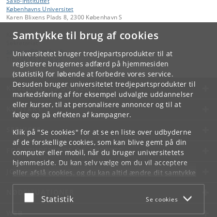
Saxo-Instituttet
Københavns Universitet
Karen Blixens Plads 8, 2300 København S
Samtykke til brug af cookies
Kontakt:
Sekretariat
saxoinst
@
hum
.
ku
.
dk
Universitetet bruger tredjepartsprodukter til at
Tlf:
+45 93 51 44 93
registrere brugernes adfærd på hjemmesiden
(statistik) for løbende at forbedre vores service.
Desuden bruger universitetet tredjepartsprodukter til
KØBENHAVNS UNIVERSITET
markedsføring af for eksempel udvalgte uddannelser
eller kurser, til at personalisere annoncer og til at
KONTAKT
følge op på effekten af kampagner.
SERVICES
Klik på "Se cookies" for at se en liste over udbyderne
af de forskellige cookies, som kan blive gemt på din
FOR STUDERENDE OG ANSATTE
computer eller mobil, når du bruger universitetets
hjemmeside. Du kan selv vælge om du vil acceptere
JOB OG KARRIERE
eller afslå cookies, og du kan altid ændre dit samtykke
under
Cookie- og privatlivspolitik
som du finder i
NØDSITUATIONER
bunden af hver side.
Acceptér eller afslå
Statistik
Se cookies
Googles privatlivspolitik
WEB