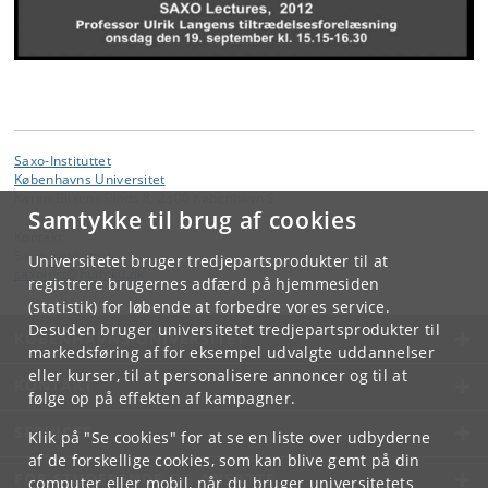
Saxo-Instituttet
Københavns Universitet
Karen Blixens Plads 8, 2300 København S
Samtykke til brug af cookies
Kontakt:
Saxo-Instituttet
Universitetet bruger tredjepartsprodukter til at
saxoinst
@
hum
.
ku
.
dk
registrere brugernes adfærd på hjemmesiden
(statistik) for løbende at forbedre vores service.
Desuden bruger universitetet tredjepartsprodukter til
KØBENHAVNS UNIVERSITET
markedsføring af for eksempel udvalgte uddannelser
eller kurser, til at personalisere annoncer og til at
KONTAKT
følge op på effekten af kampagner.
SERVICES
Klik på "Se cookies" for at se en liste over udbyderne
af de forskellige cookies, som kan blive gemt på din
FOR STUDERENDE OG ANSATTE
computer eller mobil, når du bruger universitetets